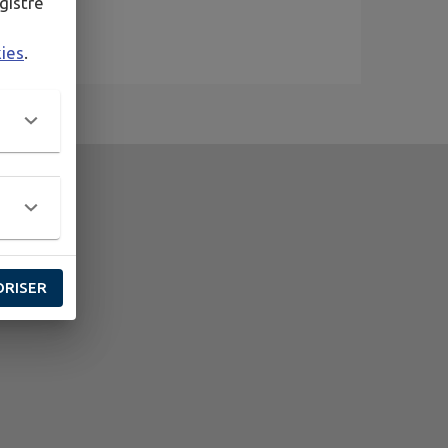
gistré
kies
.
ORISER