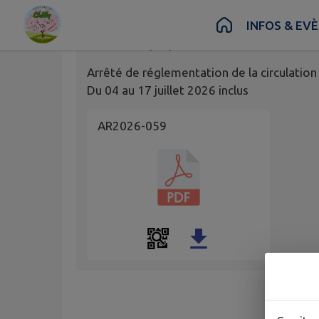
Contenu
Menu
Recherche
Pied de page
INFOS & EV
Publié le
03/07/2026 à 07:24
Arrêté de réglementation de la circulation
Du 04 au 17 juillet 2026 inclus
AR2026-059