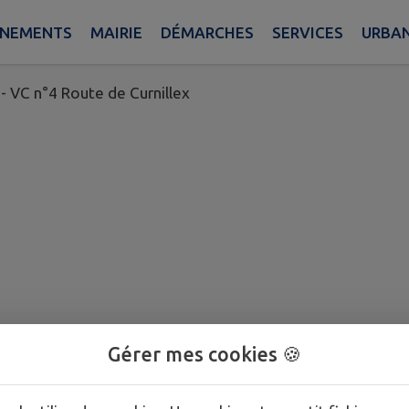
ÈNEMENTS
MAIRIE
DÉMARCHES
SERVICES
URBA
 - VC n°4 Route de Curnillex
Gérer mes cookies 🍪