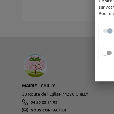
Ce site 
sur votr
Pour en
MAIRIE - CHILLY
33 Route de l'Eglise 74270 CHILLY
04 50 22 91 03
NOUS CONTACTER