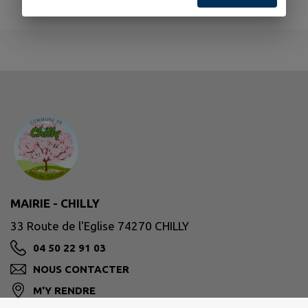
MAIRIE - CHILLY
33 Route de l'Eglise 74270 CHILLY
04 50 22 91 03
NOUS CONTACTER
M'Y RENDRE