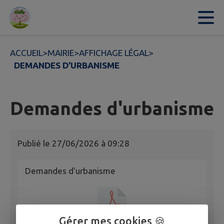
Contenu
Menu
Recherche
Pied de page
ACCUEIL
>
MAIRIE
>
AFFICHAGE LÉGAL
>
DEMANDES D'URBANISME
Demandes d'urbanisme
Publié le
27/06/2026 à 09:28
Demandes d'urbanisme
Gérer mes cookies 🍪