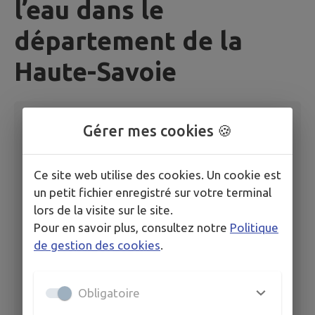
l’eau dans le
département de la
Haute-Savoie
Publié le
23/06/2026 à 07:25
Gérer mes cookies 🍪
Arrêté N°DDT-2026-700 portant restrictions
Ce site web utilise des cookies. Un cookie est
temporaires de certains usages de l’eau en
un petit fichier enregistré sur votre terminal
Hte Savoie
lors de la visite sur le site.
Pour en savoir plus, consultez notre
Politique
de gestion des cookies
.
Obligatoire