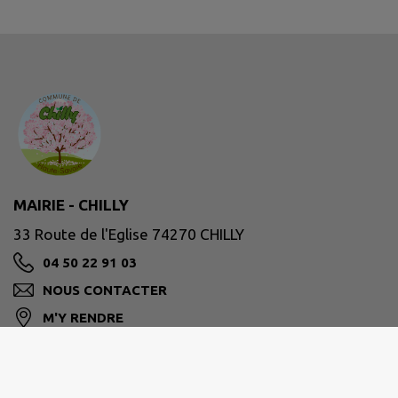
MAIRIE - CHILLY
33 Route de l'Eglise 74270 CHILLY
04 50 22 91 03
NOUS CONTACTER
M'Y RENDRE
www.chilly.fr