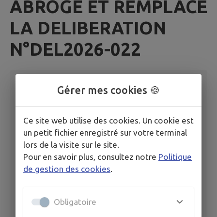
ABROGE ET REMPLACE
LA DELIBERATION
N°DEL2026-022
Publié le
29/05/2026 à 10:23
Gérer mes cookies 🍪
DEL2026-037 DELEGATIONS CONSENTIES AU
Ce site web utilise des cookies. Un cookie est
MAIRE PAR LE CONSEIL MUNICIPAL - ABROGE
un petit fichier enregistré sur votre terminal
ET REMPLACE LA DELIBER
lors de la visite sur le site.
Pour en savoir plus, consultez notre
Politique
de gestion des cookies
.
Obligatoire