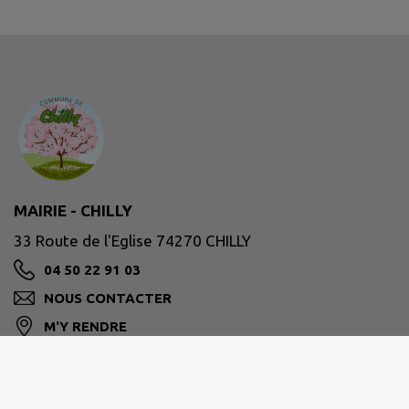
MAIRIE - CHILLY
33 Route de l'Eglise 74270 CHILLY
04 50 22 91 03
NOUS CONTACTER
M'Y RENDRE
www.chilly.fr