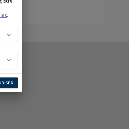
gistré
kies
.
ORISER