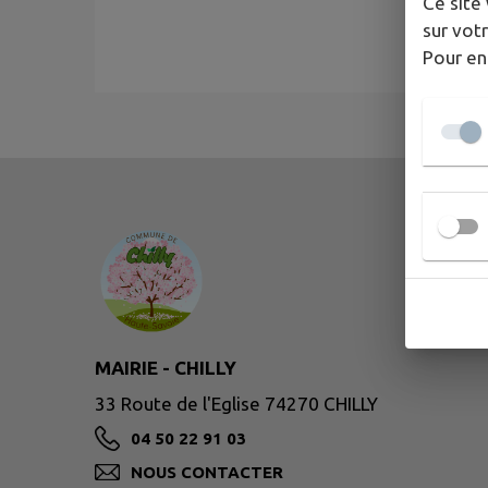
Ce site 
sur votr
Pour en
MAIRIE - CHILLY
33 Route de l'Eglise 74270 CHILLY
04 50 22 91 03
NOUS CONTACTER