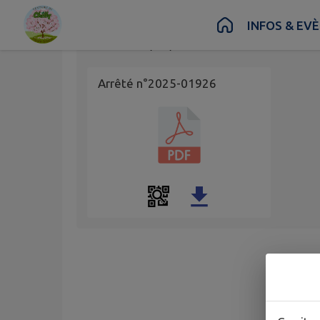
Contenu
Menu
Recherche
Pied de page
INFOS & EV
Publié le
05/06/2025 à 12:56
Arrêté n°2025-01926