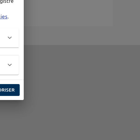
gistré
kies
.
ORISER