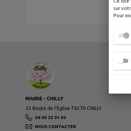
Ce site 
sur votr
Pour en
MAIRIE - CHILLY
33 Route de l'Eglise 74270 CHILLY
04 50 22 91 03
NOUS CONTACTER