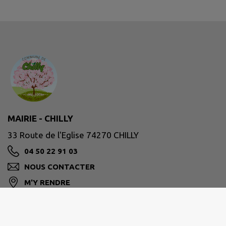
MAIRIE - CHILLY
33 Route de l'Eglise 74270 CHILLY
04 50 22 91 03
NOUS CONTACTER
M'Y RENDRE
www.chilly.fr