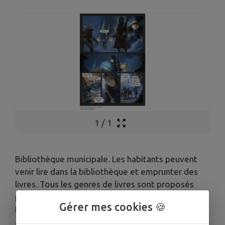
1
/
1
Bibliothèque municipale. Les habitants peuvent
venir lire dans la bibliothèque et emprunter des
livres. Tous les genres de livres sont proposés
pour tous les âges : Romans, BD, Mangas,
Gérer mes cookies 🍪
Documentaires pour bébés, enfants, adolescents,
adultes.