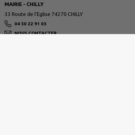
MAIRIE - CHILLY
33 Route de l'Eglise 74270 CHILLY
04 50 22 91 03
NOUS CONTACTER
M'Y RENDRE
www.chilly.fr
Accueil Mairie :
lundi, mardi, jeudi et vendredi 8H30 à 12H00
samedi 9H00 à 12H00
Site réalisé par
IntraMuros SAS
|
Mentions légales
|
CGU
|
Politique de confidentialité