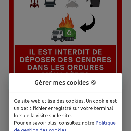
Gérer mes cookies 🍪
1
/
1
Ce site web utilise des cookies. Un cookie est
un petit fichier enregistré sur votre terminal
lors de la visite sur le site.
INTERDICTION DE DÉPOSER
Pour en savoir plus, consultez notre
Politique
DES CENDRES DANS LES
de gestion des cookies
.