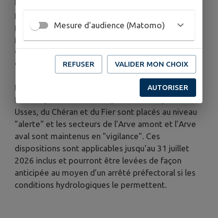
Des mesures de restriction ou d’interdiction
provisoires des usages de l’eau sont nécessaires
Mesure d'audience (Matomo)
pour la préservation de la santé, de la salubrité
publique, de l’alimentation en eau potable, des
écosystèmes aquatiques et pour la protection
des ressources en eau.
REFUSER
VALIDER MON CHOIX
Les secteurs du Sud-Ouest Lémanique, des
AUTORISER
Dranses, de l’Arve médian, du Genevois, des
Usses, du Chéran et du Fier sont placés au niveau
"alerte" et les secteurs de l’Arve amont et l’Arve
aval sont maintenus en "vigilance". Ces
dispositions sont applicables jusqu'au 31 juillet
2026 inclus et pourront être levées de façon
anticipée au moyen d’un arrêté préfectoral si les
conditions hydrologiques le permettent.