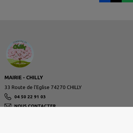
MAIRIE - CHILLY
33 Route de l'Eglise 74270 CHILLY
04 50 22 91 03
NOUS CONTACTER
M'Y RENDRE
www.chilly.fr