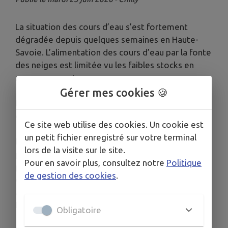
La situation des cours d’eau s’est fortement
dégradée depuis quelques semaines en Haute-
Savoie. L’alimentation des cours d’eau par la fonte
des neiges est limitée vu les faibles stocks en
moyenne montagne.
Gérer mes cookies 🍪
L'indice d’humidité des sols s’est rapidement
dégradé depuis 2 semaines.
Ce site web utilise des cookies. Un cookie est
un petit fichier enregistré sur votre terminal
Les températures élevées et l’absence de
lors de la visite sur le site.
précipitations significatives annoncées
pour les 7
Pour en savoir plus, consultez notre
Politique
prochains jours risquent d’aggraver la situation
de gestion des cookies
.
déjà tendue, Météo France ayant annoncé une
alerte vigilance orange canicule sur toute la
Haute-Savoie.
Obligatoire