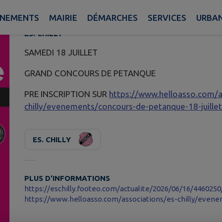
Publié le vendredi 03 juillet 2026 - ES. CHILLY
ÈNEMENTS
MAIRIE
DÉMARCHES
SERVICES
URBA
ES. CHILLY
SAMEDI 18 JUILLET
GRAND CONCOURS DE PETANQUE
PRE INSCRIPTION SUR
https://www.helloasso.com/a
chilly/evenements/concours-de-petanque-18-juille
ES. CHILLY
PLUS D'INFORMATIONS
https://eschilly.footeo.com/actualite/2026/06/16/44602
https://www.helloasso.com/associations/es-chilly/evene