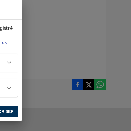
gistré
kies
.
ORISER