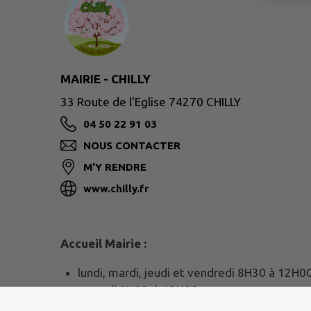
MAIRIE - CHILLY
33 Route de l'Eglise 74270 CHILLY
04 50 22 91 03
NOUS CONTACTER
M'Y RENDRE
www.chilly.fr
Accueil Mairie :
lundi, mardi, jeudi et vendredi 8H30 à 12H0
samedi 9H00 à 12H00