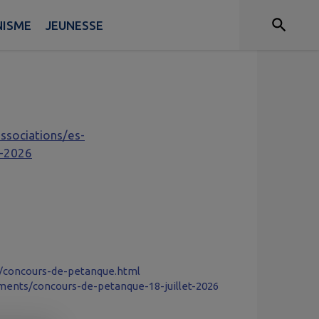
NISME
JEUNESSE
ssociations/es-
t-2026
50/concours-de-petanque.html
ments/concours-de-petanque-18-juillet-2026