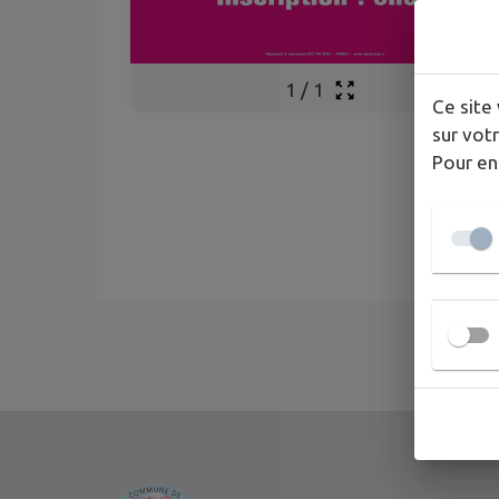
1
/
1
Ce site 
sur votr
Pour en