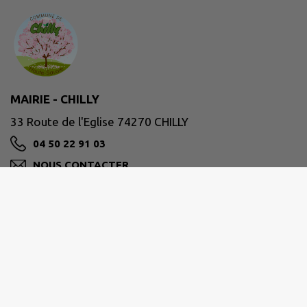
MAIRIE - CHILLY
33 Route de l'Eglise 74270 CHILLY
04 50 22 91 03
NOUS CONTACTER
M'Y RENDRE
www.chilly.fr
Accueil Mairie :
lundi, mardi, jeudi et vendredi 8H30 à 12H00