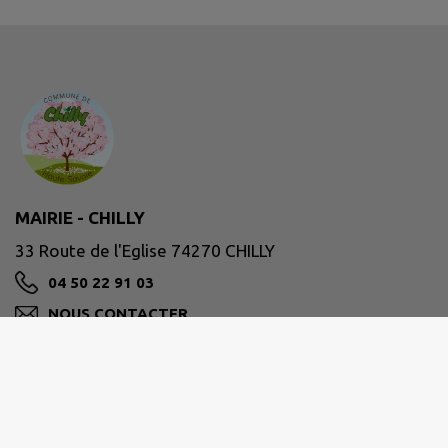
MAIRIE - CHILLY
33 Route de l'Eglise 74270 CHILLY
04 50 22 91 03
NOUS CONTACTER
M'Y RENDRE
www.chilly.fr