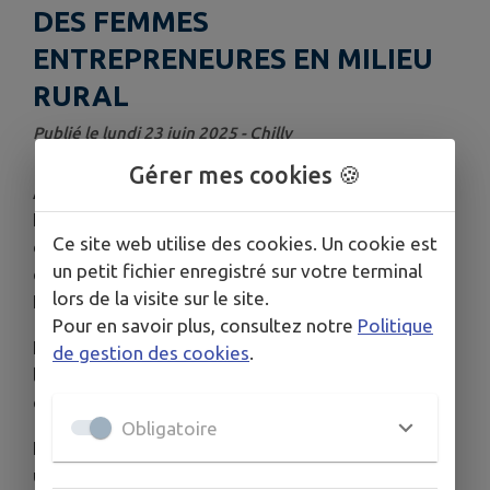
DES FEMMES
ENTREPRENEURES EN MILIEU
RURAL
Publié le lundi 23 juin 2025 - Chilly
Gérer mes cookies 🍪
A l'occasion de la Journée Internationale des
Femmes Rurales fêtée chaque année le 15
Ce site web utilise des cookies. Un cookie est
octobre, le Soroptimist International d'Annecy
un petit fichier enregistré sur votre terminal
organise la
4
ème édition du Trophée des
lors de la visite sur le site.
Femmes entrepreneures en milieu rural
.
Pour en savoir plus, consultez notre
Politique
L'objectif est de mettre en lumière une femme,
de gestion des cookies
.
lancée dans l'entreprenariat en milieu rural, quel
que soit son domaine d'activité.
Obligatoire
La lauréate recevra une bourse de 2000 €
utilisable pour un investissement ou tout autre