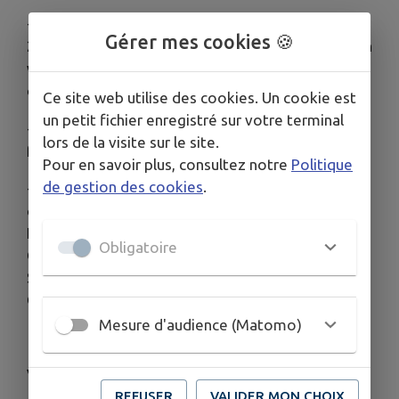
- Être disponible tous les vendredis soir de 19h à
Gérer mes cookies 🍪
21h et lors des événements sportifs, formatifs (en
week-ends ou vacances scolaires) et
commémoratifs (8mai, 11 novembre)
Ce site web utilise des cookies. Un cookie est
un petit fichier enregistré sur votre terminal
- Être prêt à s'engager sur plusieurs années pour
lors de la visite sur le site.
faire un cycle complet de formation (3 à 5 ans)
Pour en savoir plus, consultez notre
Politique
de gestion des cookies
.
- la préférence sera donnée aux habitants des
communes de couverture du centre de secours de
Frangy : Frangy, Musièges, Chaumont, Minzier,
Obligatoire
Chavannaz, Marlioz, Contamine-Sarzin,
Sallenôves, Mesigny, Chessenaz, Vanzy, Chilly,
Chêne-en-Semine
Mesure d'audience (Matomo)
Venir en tenue de sport avec une gourde.
REFUSER
VALIDER MON CHOIX