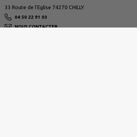
33 Route de l'Eglise 74270 CHILLY
04 50 22 91 03
NOUS CONTACTER
M'Y RENDRE
www.chilly.fr
Accueil Mairie :
lundi, mardi, jeudi et vendredi 8H30 à 12H00
samedi 9H00 à 12H00
Site réalisé par
IntraMuros SAS
|
Mentions légales
|
CGU
|
Politique de confidentialité
|
Accessibilité : partiellement conforme