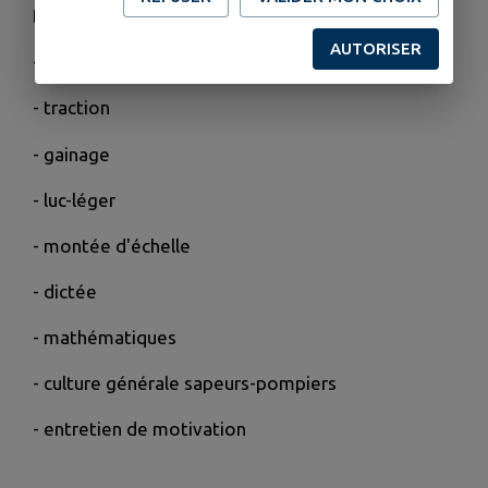
Début des tests à 19h00 (venir à 18h30) :
AUTORISER
- pompes
- traction
- gainage
- luc-léger
- montée d'échelle
- dictée
- mathématiques
- culture générale sapeurs-pompiers
- entretien de motivation